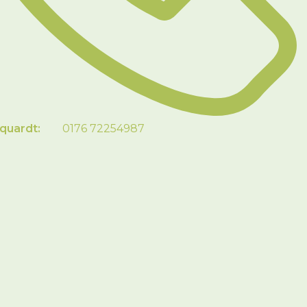
rquardt:
0176 72254987