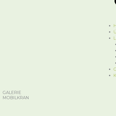
Ü
L
G
K
GALERIE
MOBILKRAN