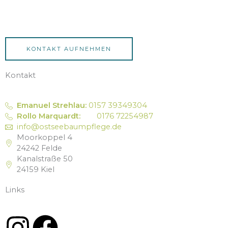
KONTAKT AUFNEHMEN
Kontakt
Emanuel Strehlau:
0157 39349304
Rollo Marquardt:
0176 72254987
info@ostseebaumpflege.de
Moorkoppel 4
24242 Felde
Kanalstraße 50
24159 Kiel
Links
I
F